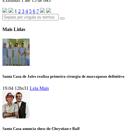
Exibindo 1 até 15 de 643
1
2
3
4
5
6
7
Mais Lidas
Santa Casa de Jales realiza primeira cirurgia de marcapasso definitivo
19.04 12hs31
Leia Mais
Santa Casa anuncia show do Chrystian e Ralf