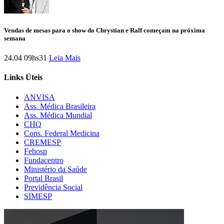
Vendas de mesas para o show do Chrystian e Ralf começam na próxima
semana
24.04 09hs31
Leia Mais
Links Úteis
ANVISA
Ass. Médica Brasileira
Ass. Médica Mundial
CHQ
Cons. Federal Medicina
CREMESP
Fehosp
Fundacentro
Ministério da Saúde
Portal Brasil
Previdência Social
SIMESP