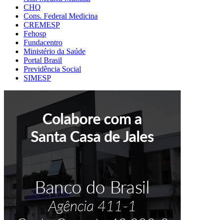
CHQ
Cons. Federal Medicina
CREMESP
Fehosp
Fundacentro
Ministério da Saúde
Portal Brasil
Previdência Social
SIMESP