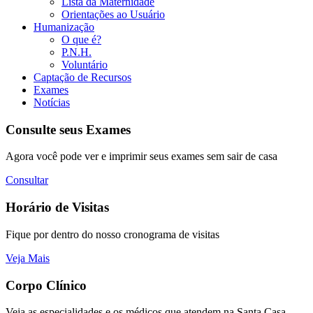
Lista da Maternidade
Orientações ao Usuário
Humanização
O que é?
P.N.H.
Voluntário
Captação de Recursos
Exames
Notícias
Consulte seus Exames
Agora você pode ver e imprimir seus exames sem sair de casa
Consultar
Horário de Visitas
Fique por dentro do nosso cronograma de visitas
Veja Mais
Corpo Clínico
Veja as especialidades e os médicos que atendem na Santa Casa