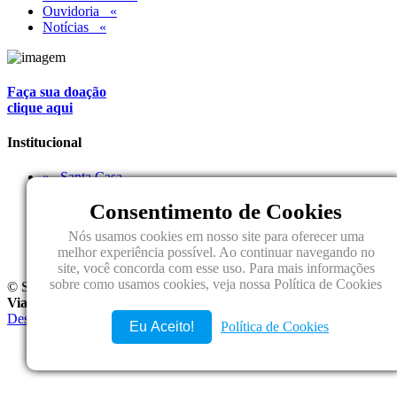
Ouvidoria «
Notícias «
Faça sua doação
clique aqui
Institucional
» Santa Casa
» Mesa Administrativa
Consentimento de Cookies
» Palavra do Presidente
» Infraestrutura
Nós usamos cookies em nosso site para oferecer uma
» Corpo Clínico
melhor experiência possível. Ao continuar navegando no
» Vídeos
site, você concorda com esse uso. Para mais informações
sobre como usamos cookies, veja nossa Política de Cookies
© Santa Casa Regional de Jales -
DPO: Claudia Cristina Secchi
Vianna
Desenvolvido por Agência Bomfim
Eu Aceito!
Política de Cookies