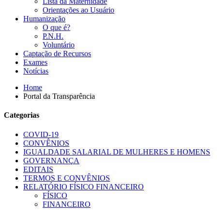
Lista da Maternidade
Orientações ao Usuário
Humanização
O que é?
P.N.H.
Voluntário
Captação de Recursos
Exames
Notícias
Home
Portal da Transparência
Categorias
COVID-19
CONVÊNIOS
IGUALDADE SALARIAL DE MULHERES E HOMENS
GOVERNANÇA
EDITAIS
TERMOS E CONVÊNIOS
RELATÓRIO FÍSICO FINANCEIRO
FÍSICO
FINANCEIRO