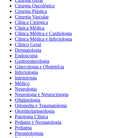
Cirurgia Geral
Cirurgia Oncológica
Cirurgia Plástica
Cirurgia Vascular
Clínica Cirúrgica
Clinica Médica
Clínica Médica e Cardiologia
Clínica Médica e Infectologia
Clínico Geral
Dermatologia
Endoscopia
Gastroenterologia
Ginecologia e Obstetrícia
Infectologia
Intensivista
Médico
Neurologia
Neurologia e Neurocirurgia
Oftalmologia
Ortopedia e Traumatologia
Otorrinolaringologia
Patologia Clínica
Pediatra e Neonatologia
Pediatria
Pneumologista