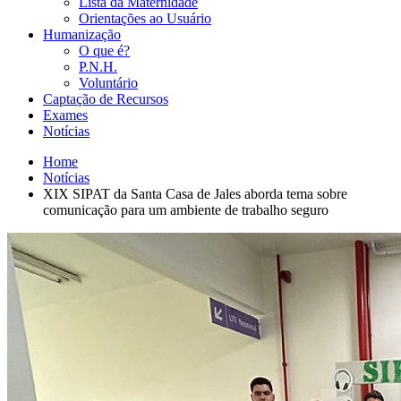
Lista da Maternidade
Orientações ao Usuário
Humanização
O que é?
P.N.H.
Voluntário
Captação de Recursos
Exames
Notícias
Home
Notícias
XIX SIPAT da Santa Casa de Jales aborda tema sobre
comunicação para um ambiente de trabalho seguro