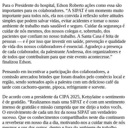
Para o Presidente do hospital, Edson Roberto ações como essa são
importantes para os colaboradores. “A SIPAT é um momento muito
importante para todos nós, ela nos convida à reflexão sobre atitudes
simples que podem salvar vidas, evitar acidentes e tornar o nosso
ambiente de trabalho mais saudável e seguro. Cuidar da segurança é
cuidar de nós mesmos, dos nossos colegas e, sobretudo, dos
pacientes que confiam no nosso trabalho. A Santa Casa é feita de
pessoas — e é por isso que investir em saúde, prevenção e qualidade
de vida dos nossos colaboradores é essencial. Agradeço a presença
de cada colaborador, da palestrante Andressa, dos organizadores e
de todos que contribuíram para que este evento acontecesse.”
finalizou Edson.
Pensando em incentivar a participação dos colaboradores, a
comissão arrecadou brindes que foram doados pelo comércio local e
região, sendo sorteados após a palestra com um delicioso café da
tarde com cachorro-quente, pipoca, refrigerante e sorvete.
De acordo com a presidente da CIPA 2025, Ketsylaine o sentimento
é de gratidão. “Realizamos mais uma SIPAT e é com um sentimento
imenso de gratidão e missão cumprida que me dirijo a todos vocês.
O envolvimento de cada um fez da nossa SIPAT um verdadeiro
sucesso. Que os conhecimentos compartilhados neste dia continuem
a reverberar em nosso dia a dia, motivando-nos a cuidar mais de nós
mesmos e uns dos outros, dentro e fora do ambiente de trabalho.